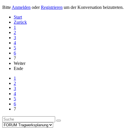
Bitte
Anmelden
oder
Registrieren
um der Konversation beizutreten.
Start
Zurück
1
2
3
4
5
6
7
Weiter
Ende
1
2
3
4
5
6
7