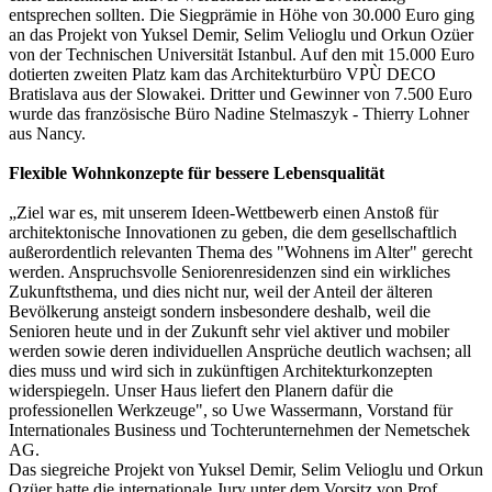
entsprechen sollten. Die Siegprämie in Höhe von 30.000 Euro ging
an das Projekt von Yuksel Demir, Selim Velioglu und Orkun Ozüer
von der Technischen Universität Istanbul. Auf den mit 15.000 Euro
dotierten zweiten Platz kam das Architekturbüro VPÙ DECO
Bratislava aus der Slowakei. Dritter und Gewinner von 7.500 Euro
wurde das französische Büro Nadine Stelmaszyk - Thierry Lohner
aus Nancy.
Flexible Wohnkonzepte für bessere Lebensqualität
„Ziel war es, mit unserem Ideen-Wettbewerb einen Anstoß für
architektonische Innovationen zu geben, die dem gesellschaftlich
außerordentlich relevanten Thema des "Wohnens im Alter" gerecht
werden. Anspruchsvolle Seniorenresidenzen sind ein wirkliches
Zukunftsthema, und dies nicht nur, weil der Anteil der älteren
Bevölkerung ansteigt sondern insbesondere deshalb, weil die
Senioren heute und in der Zukunft sehr viel aktiver und mobiler
werden sowie deren individuellen Ansprüche deutlich wachsen; all
dies muss und wird sich in zukünftigen Architekturkonzepten
widerspiegeln. Unser Haus liefert den Planern dafür die
professionellen Werkzeuge", so Uwe Wassermann, Vorstand für
Internationales Business und Tochterunternehmen der Nemetschek
AG.
Das siegreiche Projekt von Yuksel Demir, Selim Velioglu und Orkun
Ozüer hatte die internationale Jury unter dem Vorsitz von Prof.