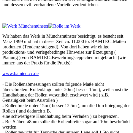
und dessen evtl. vorhandene Vorteile verdeutlichen.
Wir haben das Werk in Münchsmünster besichtigt, es besteht seit
März 1999 und hat in dieser Zeit ca. 11.000 to. BAMTEC-Matten
produziert (Tendenz steigend). Von dort haben wir einige
produktions- und verlegebedingte Hinweise zur Erzeugung (
Planung ) von BAMTEC-Bewehrungsteppichen mitgebracht (wie
immer: aus der Praxis für die Praxis):
www.bamtec-cc.de
- Die Rollenabmessungen sollten folgende Maße nicht
überschreiten: Rollenlänge unter 20m ( besser 15m ), weil sonst die
Handhabung der Rollen wesentlich erschwert wird ( z.B.
Genauigkeit beim Ausrollen )
- Rollenbreite unter 15m ( besser 12.5m ), um die Durchbiegung der
Rollen ( und dadurch z.B.
eine schwierigere Handhabung beim Verladen ) zu begrenzen.
- Bei Stäben ø8mm sollte die Rollenbreite sogar auf 10m beschränkt
werden.
- Rollengewicht für Teppiche der unteren Lage soll 1,5to nicht