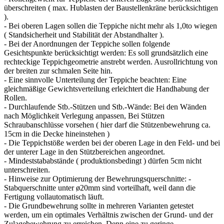
überschreiten ( max. Hublasten der Baustellenkräne berücksichtigen
).
- Bei oberen Lagen sollen die Teppiche nicht mehr als 1,0to wiegen
( Standsicherheit und Stabilität der Abstandhalter ).
- Bei der Anordnungen der Teppiche sollen folgende
Gesichtspunkte berücksichtigt werden: Es soll grundsätzlich eine
rechteckige Teppichgeometrie anstrebt werden. Ausrollrichtung von
der breiten zur schmalen Seite hin.
- Eine sinnvolle Unterteilung der Teppiche beachten: Eine
gleichmäßige Gewichtsverteilung erleichtert die Handhabung der
Rollen.
- Durchlaufende Stb.-Stützen und Stb.-Wände: Bei den Wänden
nach Möglichkeit Verlegung anpassen, Bei Stützen
Schraubanschlüsse vorsehen ( hier darf die Stützenbewehrung ca.
15cm in die Decke hineinstehen )
- Die Teppichstöße werden bei der oberen Lage in den Feld- und bei
der unterer Lage in den Stützbereichen angeordnet.
- Mindeststababstände ( produktionsbedingt ) dürfen 5cm nicht
unterschreiten.
- Hinweise zur Optimierung der Bewehrungsquerschnitte: -
Stabquerschnitte unter ø20mm sind vorteilhaft, weil dann die
Fertigung vollautomatisch läuft.
- Die Grundbewehrung sollte in mehreren Varianten getestet
werden, um ein optimales Verhältnis zwischen der Grund- und der
Zulagebewehrung zu erreichen. Denn eine zu geringe