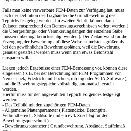
Falls man keine verwertbare FEM-Daten zur Verfügung hat, muss
nach der Definition der Tragbänder die Grundbewehrung des
Teppichs festgelegt werden. Im zweiten Schritt können dann
Zulagen entsprechend den Bemessungsergebnissen verlegt werden (
die Übergreifungs- oder Verankerungslängen der einzelnen Stäbe
müssen unbedingt berücksichtigt werden ). Der Zeitaufwand für die
Erzeugung der Bewehrung auf diese Weise ist meistens größer als
bei den gewöhnlichen Bewehrungsplänen, weil die Bewehrung
genauer gestaffelt werden muss wenn man etwas Betonstahl
einsparen will.
Liegen jedoch Ergebnisse einer FEM-Bemessung vor, können diese
eingelesen ( z.B. bei der Berechnung mit FEM-Programmen von
Nemetschek, Friedrich und Lochner, mb Ing oder SCIA-Software ),
und die Bewehrungsteppiche vollständig automatisch erstellt
werden.
Hierfür muss für den angewählten Teppich Folgendes festgelegt
werden:
- Das Teilbild mit den zugehörigen FEM-Daten
- Allgemeine Plattenparameter ( Plattendicke, Betongüte,
Verbundbereich, Stahlsorte und ein evtl. Zuschlag für den
Bewehrungsquerschnitt )
- Bewehrungsparameter ( Grundbewehrung, Abstände, Staffelmaß