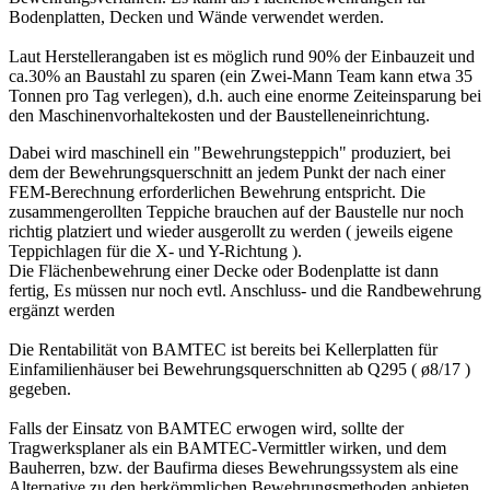
Bodenplatten, Decken und Wände verwendet werden.
Laut Herstellerangaben ist es möglich rund 90% der Einbauzeit und
ca.30% an Baustahl zu sparen (ein Zwei-Mann Team kann etwa 35
Tonnen pro Tag verlegen), d.h. auch eine enorme Zeiteinsparung bei
den Maschinenvorhaltekosten und der Baustelleneinrichtung.
Dabei wird maschinell ein "Bewehrungsteppich" produziert, bei
dem der Bewehrungsquerschnitt an jedem Punkt der nach einer
FEM-Berechnung erforderlichen Bewehrung entspricht. Die
zusammengerollten Teppiche brauchen auf der Baustelle nur noch
richtig platziert und wieder ausgerollt zu werden ( jeweils eigene
Teppichlagen für die X- und Y-Richtung ).
Die Flächenbewehrung einer Decke oder Bodenplatte ist dann
fertig, Es müssen nur noch evtl. Anschluss- und die Randbewehrung
ergänzt werden
Die Rentabilität von BAMTEC ist bereits bei Kellerplatten für
Einfamilienhäuser bei Bewehrungsquerschnitten ab Q295 ( ø8/17 )
gegeben.
Falls der Einsatz von BAMTEC erwogen wird, sollte der
Tragwerksplaner als ein BAMTEC-Vermittler wirken, und dem
Bauherren, bzw. der Baufirma dieses Bewehrungssystem als eine
Alternative zu den herkömmlichen Bewehrungsmethoden anbieten