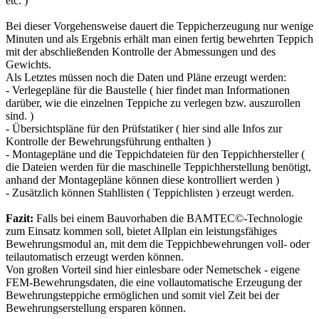
etc. )
Bei dieser Vorgehensweise dauert die Teppicherzeugung nur wenige
Minuten und als Ergebnis erhält man einen fertig bewehrten Teppich
mit der abschließenden Kontrolle der Abmessungen und des
Gewichts.
Als Letztes müssen noch die Daten und Pläne erzeugt werden:
- Verlegepläne für die Baustelle ( hier findet man Informationen
darüber, wie die einzelnen Teppiche zu verlegen bzw. auszurollen
sind. )
- Übersichtspläne für den Prüfstatiker ( hier sind alle Infos zur
Kontrolle der Bewehrungsführung enthalten )
- Montagepläne und die Teppichdateien für den Teppichhersteller (
die Dateien werden für die maschinelle Teppichherstellung benötigt,
anhand der Montagepläne können diese kontrolliert werden )
- Zusätzlich können Stahllisten ( Teppichlisten ) erzeugt werden.
Fazit:
Falls bei einem Bauvorhaben die BAMTEC©-Technologie
zum Einsatz kommen soll, bietet Allplan ein leistungsfähiges
Bewehrungsmodul an, mit dem die Teppichbewehrungen voll- oder
teilautomatisch erzeugt werden können.
Von großen Vorteil sind hier einlesbare oder Nemetschek - eigene
FEM-Bewehrungsdaten, die eine vollautomatische Erzeugung der
Bewehrungsteppiche ermöglichen und somit viel Zeit bei der
Bewehrungserstellung ersparen können.