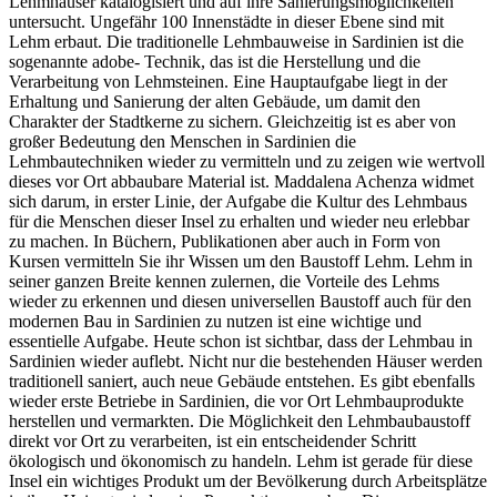
Lehmhäuser katalogisiert und auf ihre Sanierungsmöglichkeiten
untersucht. Ungefähr 100 Innenstädte in dieser Ebene sind mit
Lehm erbaut. Die traditionelle Lehmbauweise in Sardinien ist die
sogenannte adobe- Technik, das ist die Herstellung und die
Verarbeitung von Lehmsteinen. Eine Hauptaufgabe liegt in der
Erhaltung und Sanierung der alten Gebäude, um damit den
Charakter der Stadtkerne zu sichern. Gleichzeitig ist es aber von
großer Bedeutung den Menschen in Sardinien die
Lehmbautechniken wieder zu vermitteln und zu zeigen wie wertvoll
dieses vor Ort abbaubare Material ist. Maddalena Achenza widmet
sich darum, in erster Linie, der Aufgabe die Kultur des Lehmbaus
für die Menschen dieser Insel zu erhalten und wieder neu erlebbar
zu machen. In Büchern, Publikationen aber auch in Form von
Kursen vermitteln Sie ihr Wissen um den Baustoff Lehm. Lehm in
seiner ganzen Breite kennen zulernen, die Vorteile des Lehms
wieder zu erkennen und diesen universellen Baustoff auch für den
modernen Bau in Sardinien zu nutzen ist eine wichtige und
essentielle Aufgabe. Heute schon ist sichtbar, dass der Lehmbau in
Sardinien wieder auflebt. Nicht nur die bestehenden Häuser werden
traditionell saniert, auch neue Gebäude entstehen. Es gibt ebenfalls
wieder erste Betriebe in Sardinien, die vor Ort Lehmbauprodukte
herstellen und vermarkten. Die Möglichkeit den Lehmbaubaustoff
direkt vor Ort zu verarbeiten, ist ein entscheidender Schritt
ökologisch und ökonomisch zu handeln. Lehm ist gerade für diese
Insel ein wichtiges Produkt um der Bevölkerung durch Arbeitsplätze