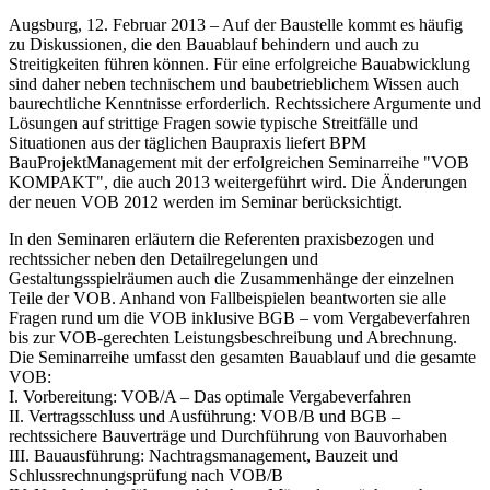
Augsburg, 12. Februar 2013 – Auf der Baustelle kommt es häufig
zu Diskussionen, die den Bauablauf behindern und auch zu
Streitigkeiten führen können. Für eine erfolgreiche Bauabwicklung
sind daher neben technischem und baubetrieblichem Wissen auch
baurechtliche Kenntnisse erforderlich. Rechtssichere Argumente und
Lösungen auf strittige Fragen sowie typische Streitfälle und
Situationen aus der täglichen Baupraxis liefert BPM
BauProjektManagement mit der erfolgreichen Seminarreihe "VOB
KOMPAKT", die auch 2013 weitergeführt wird. Die Änderungen
der neuen VOB 2012 werden im Seminar berücksichtigt.
In den Seminaren erläutern die Referenten praxisbezogen und
rechtssicher neben den Detailregelungen und
Gestaltungsspielräumen auch die Zusammenhänge der einzelnen
Teile der VOB. Anhand von Fallbeispielen beantworten sie alle
Fragen rund um die VOB inklusive BGB – vom Vergabeverfahren
bis zur VOB-gerechten Leistungsbeschreibung und Abrechnung.
Die Seminarreihe umfasst den gesamten Bauablauf und die gesamte
VOB:
I. Vorbereitung: VOB/A – Das optimale Vergabeverfahren
II. Vertragsschluss und Ausführung: VOB/B und BGB –
rechtssichere Bauverträge und Durchführung von Bauvorhaben
III. Bauausführung: Nachtragsmanagement, Bauzeit und
Schlussrechnungsprüfung nach VOB/B