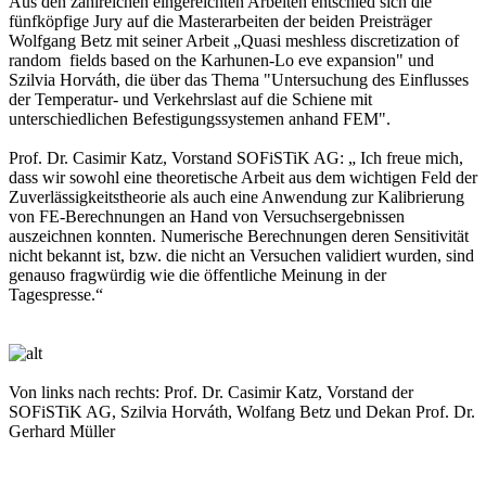
Aus den zahlreichen eingereichten Arbeiten entschied sich die
fünfköpfige Jury auf die Masterarbeiten der beiden Preisträger
Wolfgang Betz mit seiner Arbeit „Quasi meshless discretization of
random fields based on the Karhunen-Lo eve expansion" und
Szilvia Horváth, die über das Thema "Untersuchung des Einflusses
der Temperatur- und Verkehrslast auf die Schiene mit
unterschiedlichen Befestigungssystemen anhand FEM".
Prof. Dr. Casimir Katz, Vorstand SOFiSTiK AG: „ Ich freue mich,
dass wir sowohl eine theoretische Arbeit aus dem wichtigen Feld der
Zuverlässigkeitstheorie als auch eine Anwendung zur Kalibrierung
von FE-Berechnungen an Hand von Versuchsergebnissen
auszeichnen konnten. Numerische Berechnungen deren Sensitivität
nicht bekannt ist, bzw. die nicht an Versuchen validiert wurden, sind
genauso fragwürdig wie die öffentliche Meinung in der
Tagespresse.“
Von links nach rechts: Prof. Dr. Casimir Katz, Vorstand der
SOFiSTiK AG, Szilvia Horváth, Wolfang Betz und Dekan Prof. Dr.
Gerhard Müller