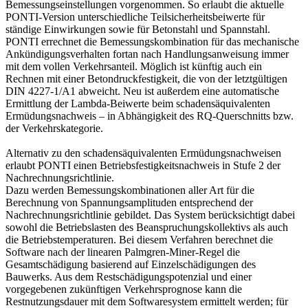
Bemessungseinstellungen vorgenommen. So erlaubt die aktuelle
PONTI-Version unterschiedliche Teilsicherheitsbeiwerte für
ständige Einwirkungen sowie für Betonstahl und Spannstahl.
PONTI errechnet die Bemessungskombination für das mechanische
Ankündigungsverhalten fortan nach Handlungsanweisung immer
mit dem vollen Verkehrsanteil. Möglich ist künftig auch ein
Rechnen mit einer Betondruckfestigkeit, die von der letztgültigen
DIN 4227-1/A1 abweicht. Neu ist außerdem eine automatische
Ermittlung der Lambda-Beiwerte beim schadensäquivalenten
Ermüdungsnachweis – in Abhängigkeit des RQ-Querschnitts bzw.
der Verkehrskategorie.
Alternativ zu den schadensäquivalenten Ermüdungsnachweisen
erlaubt PONTI einen Betriebsfestigkeitsnachweis in Stufe 2 der
Nachrechnungsrichtlinie.
Dazu werden Bemessungskombinationen aller Art für die
Berechnung von Spannungsamplituden entsprechend der
Nachrechnungsrichtlinie gebildet. Das System berücksichtigt dabei
sowohl die Betriebslasten des Beanspruchungskollektivs als auch
die Betriebstemperaturen. Bei diesem Verfahren berechnet die
Software nach der linearen Palmgren-Miner-Regel die
Gesamtschädigung basierend auf Einzelschädigungen des
Bauwerks. Aus dem Restschädigungspotenzial und einer
vorgegebenen zukünftigen Verkehrsprognose kann die
Restnutzungsdauer mit dem Softwaresystem ermittelt werden; für