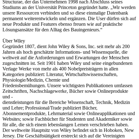
Structurae, der das Unternehmen 1998 nach Abschluss seines
Studiums an der Universität Princeton gegründet hatte. „Wir werden
unsere Ressourcen verbinden und so diese einmalige Datenbank
permanent weiterentwickeln und ergänzen. Die User dürfen sich auf
neue Produkte und Features ebenso freuen wie auf praktische
Lösungsansätze für den Alltag des Bauingenieurs.“
Über Wiley
Gegründet 1807, dient John Wiley & Sons, Inc. seit mehr als 200
Jahren als hoch geschätzte Informations- und Wissensquelle, die
weltweit auf die Anforderungen und Erwartungen der Menschen
zugeschnitten ist. Seit 1901 haben Wiley und seine eingebundenen
Verlage Werke von mehr als 400 Nobelpreisträgern in allen
Kategorien publiziert: Literatur, Wirtschaftswissenschaften,
Physiologie/Medizin, Chemie und
Friedensbemühungen. Unsere wichtigsten Publikationen umfassen
Zeitschriften, Nachschlagewerke, Bücher sowie Onlineprodukte
und -
dienstleistungen für die Bereiche Wissenschaft, Technik, Medizin
und Lehre; Professional/Trade publiziert Bücher,
Abonnementprodukte, Lehrmaterial sowie Onlineapplikationen und
Websites; sowie Fachbücher für Studenten und Akademiker sowie
für alle, die sich einem lebenslangen Lernen verschrieben haben.
Der weltweite Hauptsitz von Wiley befindet sich in Hoboken, New
Jersey. Die Geschäftstätigkeit erstreckt sich auf die Vereinigten