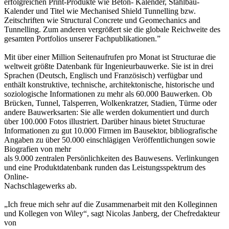
erfolgreichen Print-Produkte wie Beton- Kalender, Stahlbau-
Kalender und Titel wie Mechanised Shield Tunnelling bzw.
Zeitschriften wie Structural Concrete und Geomechanics and
Tunnelling. Zum anderen vergrößert sie die globale Reichweite des
gesamten Portfolios unserer Fachpublikationen.”
Mit über einer Million Seitenaufrufen pro Monat ist Structurae die
weltweit größte Datenbank für Ingenieurbauwerke. Sie ist in drei
Sprachen (Deutsch, Englisch und Französisch) verfügbar und
enthält konstruktive, technische, architektonische, historische und
soziologische Informationen zu mehr als 60.000 Bauwerken. Ob
Brücken, Tunnel, Talsperren, Wolkenkratzer, Stadien, Türme oder
andere Bauwerksarten: Sie alle werden dokumentiert und durch
über 100.000 Fotos illustriert. Darüber hinaus bietet Structurae
Informationen zu gut 10.000 Firmen im Bausektor, bibliografische
Angaben zu über 50.000 einschlägigen Veröffentlichungen sowie
Biografien von mehr
als 9.000 zentralen Persönlichkeiten des Bauwesens. Verlinkungen
und eine Produktdatenbank runden das Leistungsspektrum des
Online-
Nachschlagewerks ab.
„Ich freue mich sehr auf die Zusammenarbeit mit den Kolleginnen
und Kollegen von Wiley“, sagt Nicolas Janberg, der Chefredakteur
von