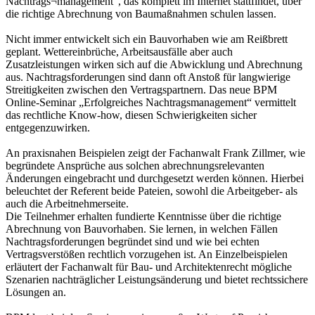
Nachtrags¬management“, das komplett im Internet stattfindet, über
die richtige Abrechnung von Baumaßnahmen schulen lassen.
Nicht immer entwickelt sich ein Bauvorhaben wie am Reißbrett
geplant. Wettereinbrüche, Arbeitsausfälle aber auch
Zusatzleistungen wirken sich auf die Abwicklung und Abrechnung
aus. Nachtragsforderungen sind dann oft Anstoß für langwierige
Streitigkeiten zwischen den Vertragspartnern. Das neue BPM
Online-Seminar „Erfolgreiches Nachtragsmanagement“ vermittelt
das rechtliche Know-how, diesen Schwierigkeiten sicher
entgegenzuwirken.
An praxisnahen Beispielen zeigt der Fachanwalt Frank Zillmer, wie
begründete Ansprüche aus solchen abrechnungsrelevanten
Änderungen eingebracht und durchgesetzt werden können. Hierbei
beleuchtet der Referent beide Pateien, sowohl die Arbeitgeber- als
auch die Arbeitnehmerseite.
Die Teilnehmer erhalten fundierte Kenntnisse über die richtige
Abrechnung von Bauvorhaben. Sie lernen, in welchen Fällen
Nachtragsforderungen begründet sind und wie bei echten
Vertragsverstößen rechtlich vorzugehen ist. An Einzelbeispielen
erläutert der Fachanwalt für Bau- und Architektenrecht mögliche
Szenarien nachträglicher Leistungsänderung und bietet rechtssichere
Lösungen an.