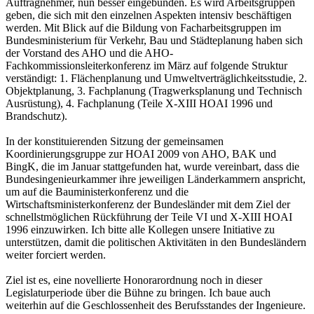
Auftragnehmer, nun besser eingebunden. Es wird Arbeitsgruppen
geben, die sich mit den einzelnen Aspekten intensiv beschäftigen
werden. Mit Blick auf die Bildung von Facharbeitsgruppen im
Bundesministerium für Verkehr, Bau und Städteplanung haben sich
der Vorstand des AHO und die AHO-
Fachkommissionsleiterkonferenz im März auf folgende Struktur
verständigt: 1. Flächenplanung und Umweltverträglichkeitsstudie, 2.
Objektplanung, 3. Fachplanung (Tragwerksplanung und Technisch
Ausrüstung), 4. Fachplanung (Teile X-XIII HOAI 1996 und
Brandschutz).
In der konstituierenden Sitzung der gemeinsamen
Koordinierungsgruppe zur HOAI 2009 von AHO, BAK und
BingK, die im Januar stattgefunden hat, wurde vereinbart, dass die
Bundesingenieurkammer ihre jeweiligen Länderkammern anspricht,
um auf die Bauministerkonferenz und die
Wirtschaftsministerkonferenz der Bundesländer mit dem Ziel der
schnellstmöglichen Rückführung der Teile VI und X-XIII HOAI
1996 einzuwirken. Ich bitte alle Kollegen unsere Initiative zu
unterstützen, damit die politischen Aktivitäten in den Bundesländern
weiter forciert werden.
Ziel ist es, eine novellierte Honorarordnung noch in dieser
Legislaturperiode über die Bühne zu bringen. Ich baue auch
weiterhin auf die Geschlossenheit des Berufsstandes der Ingenieure.