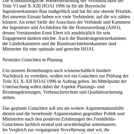
Die schnellstmögliche Wiederherstellung der Verbindlichkeit der
Teile VI und X-XIII HOAI 1996 ist für die Bayerische
Ingenieurekammer-Bau maßgeblich und hat für uns oberste Priorität.
Bei unserem Einsatz haben wir viele Verbündete, auf die wir zählen
können: An erster Stelle der Ausschuss der Verbände und Kammern
der Ingenieure und Architekten für die Honorarordung (AHO),
dessen Vorsitzenden Ernst Ebert ich ausdrücklich für sein
Engagement danken möchte. Auch die Bundesingenieurekammer,
die Länderkammern und die Bundesarchitektenkammer sind
Mitstreiter für eine optimale und gerechte HOAI.
Neutrales Gutachten in Planung
Um unseren Bestrebungen auch wissenschaftlich fundiert
Nachdruck zu verleihen, wollen wir ein Gutachten zur Prüfung der
Teile XI, X-XII HOAI 1996 in Auftrag geben. Im Mittelpunkt der
Untersuchung sollen dabei die Aspekte Planungs- und
Beratungsleistungen, Verbraucherschutz und Qualitätssicherung
stehen.
Das geplante Gutachten soll uns als weitere Argumentationshilfe
dienen und die bestehende Argumentation gegenüber Politik und
Ministerien nach den positiven Erfahrungen des Freshfields-
Gutachtens fachlich neutral und unwiderlegbar untermauern.
Im Vergleich zur vergangenen Novellierung sind wir, die