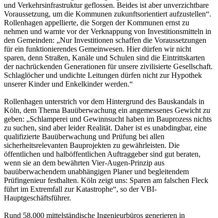
und Verkehrsinfrastruktur geflossen. Beides ist aber unverzichtbare
Voraussetzung, um die Kommunen zukunftsorientiert aufzustellen“.
Rollenhagen appellierte, die Sorgen der Kommunen ernst zu
nehmen und warnte vor der Verknappung von Investitionsmitteln in
den Gemeinden: „Nur Investitionen schaffen die Voraussetzungen
für ein funktionierendes Gemeinwesen. Hier dürfen wir nicht
sparen, denn Straßen, Kanäle und Schulen sind die Eintrittskarten
der nachrückenden Generationen für unsere zivilisierte Gesellschaft.
Schlaglöcher und undichte Leitungen dürfen nicht zur Hypothek
unserer Kinder und Enkelkinder werden.“
Rollenhagen unterstrich vor dem Hintergrund des Bauskandals in
Köln, dem Thema Bauüberwachung ein angemessenes Gewicht zu
geben: „Schlamperei und Gewinnsucht haben im Bauprozess nichts
zu suchen, sind aber leider Realität. Daher ist es unabdingbar, eine
qualifizierte Bauüberwachung und Prüfung bei allen
sicherheitsrelevanten Bauprojekten zu gewährleisten. Die
öffentlichen und halböffentlichen Auftraggeber sind gut beraten,
wenn sie an dem bewährten Vier-Augen-Prinzip aus
bauüberwachendem unabhängigen Planer und begleitendem
Prüfingenieur festhalten. Köln zeigt uns: Sparen am falschen Fleck
führt im Extremfall zur Katastrophe“, so der VBI-
Hauptgeschäftsführer.
Rund 58.000 mittelständische Ingenieurbüros generieren in