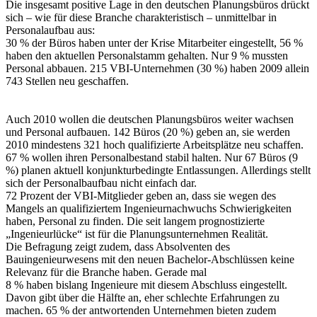
Die insgesamt positive Lage in den deutschen Planungsbüros drückt
sich – wie für diese Branche charakteristisch – unmittelbar in
Personalaufbau aus:
30 % der Büros haben unter der Krise Mitarbeiter eingestellt, 56 %
haben den aktuellen Personalstamm gehalten. Nur 9 % mussten
Personal abbauen. 215 VBI-Unternehmen (30 %) haben 2009 allein
743 Stellen neu geschaffen.
Auch 2010 wollen die deutschen Planungsbüros weiter wachsen
und Personal aufbauen. 142 Büros (20 %) geben an, sie werden
2010 mindestens 321 hoch qualifizierte Arbeitsplätze neu schaffen.
67 % wollen ihren Personalbestand stabil halten. Nur 67 Büros (9
%) planen aktuell konjunkturbedingte Entlassungen. Allerdings stellt
sich der Personalbaufbau nicht einfach dar.
72 Prozent der VBI-Mitglieder geben an, dass sie wegen des
Mangels an qualifiziertem Ingenieurnachwuchs Schwierigkeiten
haben, Personal zu finden. Die seit langem prognostizierte
„Ingenieurlücke“ ist für die Planungsunternehmen Realität.
Die Befragung zeigt zudem, dass Absolventen des
Bauingenieurwesens mit den neuen Bachelor-Abschlüssen keine
Relevanz für die Branche haben. Gerade mal
8 % haben bislang Ingenieure mit diesem Abschluss eingestellt.
Davon gibt über die Hälfte an, eher schlechte Erfahrungen zu
machen. 65 % der antwortenden Unternehmen bieten zudem