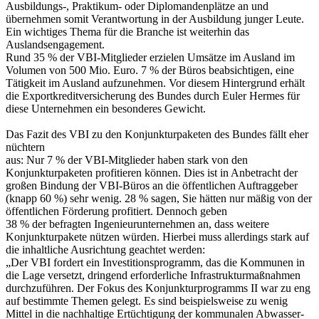
Ausbildungs-, Praktikum- oder Diplomandenplätze an und
übernehmen somit Verantwortung in der Ausbildung junger Leute.
Ein wichtiges Thema für die Branche ist weiterhin das
Auslandsengagement.
Rund 35 % der VBI-Mitglieder erzielen Umsätze im Ausland im
Volumen von 500 Mio. Euro. 7 % der Büros beabsichtigen, eine
Tätigkeit im Ausland aufzunehmen. Vor diesem Hintergrund erhält
die Exportkreditversicherung des Bundes durch Euler Hermes für
diese Unternehmen ein besonderes Gewicht.
Das Fazit des VBI zu den Konjunkturpaketen des Bundes fällt eher
nüchtern
aus: Nur 7 % der VBI-Mitglieder haben stark von den
Konjunkturpaketen profitieren können. Dies ist in Anbetracht der
großen Bindung der VBI-Büros an die öffentlichen Auftraggeber
(knapp 60 %) sehr wenig. 28 % sagen, Sie hätten nur mäßig von der
öffentlichen Förderung profitiert. Dennoch geben
38 % der befragten Ingenieurunternehmen an, dass weitere
Konjunkturpakete nützen würden. Hierbei muss allerdings stark auf
die inhaltliche Ausrichtung geachtet werden:
„Der VBI fordert ein Investitionsprogramm, das die Kommunen in
die Lage versetzt, dringend erforderliche Infrastrukturmaßnahmen
durchzuführen. Der Fokus des Konjunkturprogramms II war zu eng
auf bestimmte Themen gelegt. Es sind beispielsweise zu wenig
Mittel in die nachhaltige Ertüchtigung der kommunalen Abwasser-