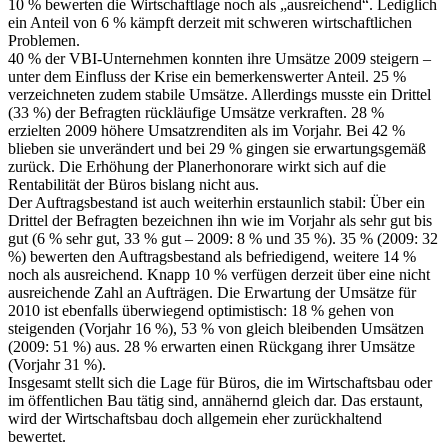
10 % bewerten die Wirtschaftlage noch als „ausreichend“. Lediglich
ein Anteil von 6 % kämpft derzeit mit schweren wirtschaftlichen
Problemen.
40 % der VBI-Unternehmen konnten ihre Umsätze 2009 steigern –
unter dem Einfluss der Krise ein bemerkenswerter Anteil. 25 %
verzeichneten zudem stabile Umsätze. Allerdings musste ein Drittel
(33 %) der Befragten rückläufige Umsätze verkraften. 28 %
erzielten 2009 höhere Umsatzrenditen als im Vorjahr. Bei 42 %
blieben sie unverändert und bei 29 % gingen sie erwartungsgemäß
zurück. Die Erhöhung der Planerhonorare wirkt sich auf die
Rentabilität der Büros bislang nicht aus.
Der Auftragsbestand ist auch weiterhin erstaunlich stabil: Über ein
Drittel der Befragten bezeichnen ihn wie im Vorjahr als sehr gut bis
gut (6 % sehr gut, 33 % gut – 2009: 8 % und 35 %). 35 % (2009: 32
%) bewerten den Auftragsbestand als befriedigend, weitere 14 %
noch als ausreichend. Knapp 10 % verfügen derzeit über eine nicht
ausreichende Zahl an Aufträgen. Die Erwartung der Umsätze für
2010 ist ebenfalls überwiegend optimistisch: 18 % gehen von
steigenden (Vorjahr 16 %), 53 % von gleich bleibenden Umsätzen
(2009: 51 %) aus. 28 % erwarten einen Rückgang ihrer Umsätze
(Vorjahr 31 %).
Insgesamt stellt sich die Lage für Büros, die im Wirtschaftsbau oder
im öffentlichen Bau tätig sind, annähernd gleich dar. Das erstaunt,
wird der Wirtschaftsbau doch allgemein eher zurückhaltend
bewertet.