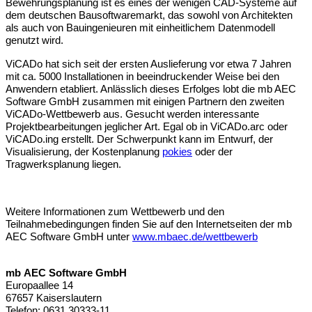
Bewehrungsplanung ist es eines der wenigen CAD-Systeme auf
dem deutschen Bausoftwaremarkt, das sowohl von Architekten
als auch von Bauingenieuren mit einheitlichem Datenmodell
genutzt wird.
ViCADo hat sich seit der ersten Auslieferung vor etwa 7 Jahren
mit ca. 5000 Installationen in beeindruckender Weise bei den
Anwendern etabliert. Anlässlich dieses Erfolges lobt die mb AEC
Software GmbH zusammen mit einigen Partnern den zweiten
ViCADo-Wettbewerb aus. Gesucht werden interessante
Projektbearbeitungen jeglicher Art. Egal ob in ViCADo.arc oder
ViCADo.ing erstellt. Der Schwerpunkt kann im Entwurf, der
Visualisierung, der Kostenplanung
pokies
oder der
Tragwerksplanung liegen.
Weitere Informationen zum Wettbewerb und den
Teilnahmebedingungen finden Sie auf den Internetseiten der mb
AEC Software GmbH unter
www.mbaec.de/wettbewerb
mb
AEC
Software GmbH
Europaallee 14
67657 Kaiserslautern
Telefon: 0631 30333-11