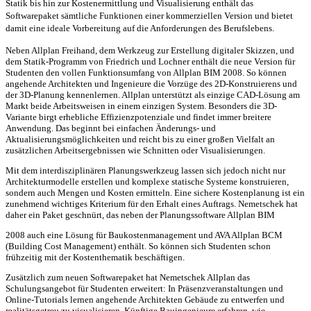
Statik bis hin zur Kostenermittlung und Visualisierung enthält das
Softwarepaket sämtliche Funktionen einer kommerziellen Version und bietet
damit eine ideale Vorbereitung auf die Anforderungen des Berufslebens.
Neben Allplan Freihand, dem Werkzeug zur Erstellung digitaler Skizzen, und
dem Statik-Programm von Friedrich und Lochner enthält die neue Version für
Studenten den vollen Funktionsumfang von Allplan BIM 2008. So können
angehende Architekten und Ingenieure die Vorzüge des 2D-Konstruierens und
der 3D-Planung kennenlernen. Allplan unterstützt als einzige CAD-Lösung am
Markt beide Arbeitsweisen in einem einzigen System. Besonders die 3D-
Variante birgt erhebliche Effizienzpotenziale und findet immer breitere
Anwendung. Das beginnt bei einfachen Änderungs- und
Aktualisierungsmöglichkeiten und reicht bis zu einer großen Vielfalt an
zusätzlichen Arbeitsergebnissen wie Schnitten oder Visualisierungen.
Mit dem interdisziplinären Planungswerkzeug lassen sich jedoch nicht nur
Architekturmodelle erstellen und komplexe statische Systeme konstruieren,
sondern auch Mengen und Kosten ermitteln. Eine sichere Kostenplanung ist ein
zunehmend wichtiges Kriterium für den Erhalt eines Auftrags. Nemetschek hat
daher ein Paket geschnürt, das neben der Planungssoftware Allplan BIM
2008 auch eine Lösung für Baukostenmanagement und AVA Allplan BCM
(Building Cost Management) enthält. So können sich Studenten schon
frühzeitig mit der Kostenthematik beschäftigen.
Zusätzlich zum neuen Softwarepaket hat Nemetschek Allplan das
Schulungsangebot für Studenten erweitert: In Präsenzveranstaltungen und
Online-Tutorials lernen angehende Architekten Gebäude zu entwerfen und
realitätsgetreu zu visualisieren. Künftige Bauingenieure erfahren, wie