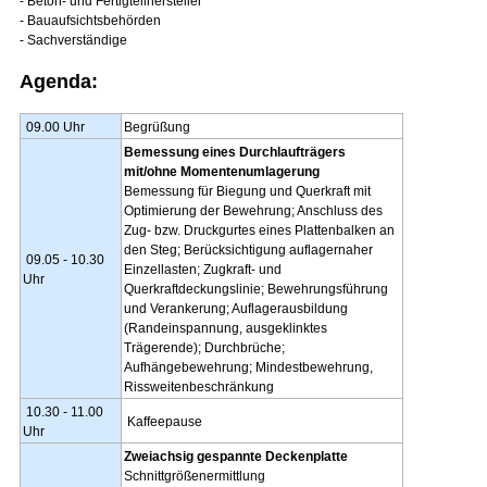
- Beton- und Fertigteilhersteller
- Bauaufsichtsbehörden
- Sachverständige
Agenda:
09.00 Uhr
Begrüßung
Bemessung eines Durchlaufträgers
mit/ohne Momentenumlagerung
Bemessung für Biegung und Querkraft mit
Optimierung der Bewehrung; Anschluss des
Zug- bzw. Druckgurtes eines Plattenbalken an
den Steg; Berücksichtigung auflagernaher
09.05 - 10.30
Einzellasten; Zugkraft- und
Uhr
Querkraftdeckungslinie; Bewehrungsführung
und Verankerung; Auflagerausbildung
(Randeinspannung, ausgeklinktes
Trägerende); Durchbrüche;
Aufhängebewehrung; Mindestbewehrung,
Rissweitenbeschränkung
10.30 - 11.00
Kaffeepause
Uhr
Zweiachsig gespannte Deckenplatte
Schnittgrößenermittlung