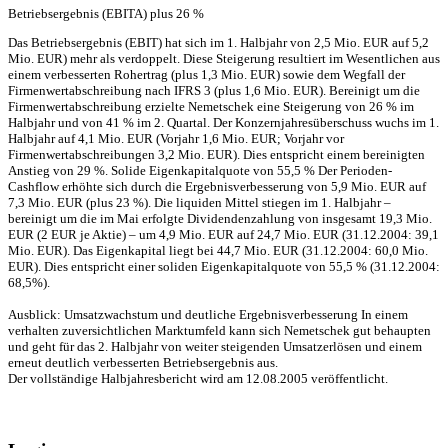
Betriebsergebnis (EBITA) plus 26 %
Das Betriebsergebnis (EBIT) hat sich im 1. Halbjahr von 2,5 Mio. EUR auf 5,2
Mio. EUR) mehr als verdoppelt. Diese Steigerung resultiert im Wesentlichen aus
einem verbesserten Rohertrag (plus 1,3 Mio. EUR) sowie dem Wegfall der
Firmenwertabschreibung nach IFRS 3 (plus 1,6 Mio. EUR). Bereinigt um die
Firmenwertabschreibung erzielte Nemetschek eine Steigerung von 26 % im
Halbjahr und von 41 % im 2. Quartal. Der Konzernjahresüberschuss wuchs im 1.
Halbjahr auf 4,1 Mio. EUR (Vorjahr 1,6 Mio. EUR; Vorjahr vor
Firmenwertabschreibungen 3,2 Mio. EUR). Dies entspricht einem bereinigten
Anstieg von 29 %. Solide Eigenkapitalquote von 55,5 % Der Perioden-
Cashflow erhöhte sich durch die Ergebnisverbesserung von 5,9 Mio. EUR auf
7,3 Mio. EUR (plus 23 %). Die liquiden Mittel stiegen im 1. Halbjahr –
bereinigt um die im Mai erfolgte Dividendenzahlung von insgesamt 19,3 Mio.
EUR (2 EUR je Aktie) – um 4,9 Mio. EUR auf 24,7 Mio. EUR (31.12.2004: 39,1
Mio. EUR). Das Eigenkapital liegt bei 44,7 Mio. EUR (31.12.2004: 60,0 Mio.
EUR). Dies entspricht einer soliden Eigenkapitalquote von 55,5 % (31.12.2004:
68,5%).
Ausblick: Umsatzwachstum und deutliche Ergebnisverbesserung In einem
verhalten zuversichtlichen Marktumfeld kann sich Nemetschek gut behaupten
und geht für das 2. Halbjahr von weiter steigenden Umsatzerlösen und einem
erneut deutlich verbesserten Betriebsergebnis aus.
Der vollständige Halbjahresbericht wird am 12.08.2005 veröffentlicht.