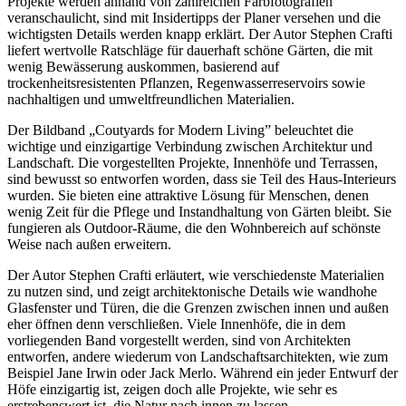
Projekte werden anhand von zahlreichen Farbfotografien
veranschaulicht, sind mit Insidertipps der Planer versehen und die
wichtigsten Details werden knapp erklärt. Der Autor Stephen Crafti
liefert wertvolle Ratschläge für dauerhaft schöne Gärten, die mit
wenig Bewässerung auskommen, basierend auf
trockenheitsresistenten Pflanzen, Regenwasserreservoirs sowie
nachhaltigen und umweltfreundlichen Materialien.
Der Bildband „Coutyards for Modern Living” beleuchtet die
wichtige und einzigartige Verbindung zwischen Architektur und
Landschaft. Die vorgestellten Projekte, Innenhöfe und Terrassen,
sind bewusst so entworfen worden, dass sie Teil des Haus-Interieurs
wurden. Sie bieten eine attraktive Lösung für Menschen, denen
wenig Zeit für die Pflege und Instandhaltung von Gärten bleibt. Sie
fungieren als Outdoor-Räume, die den Wohnbereich auf schönste
Weise nach außen erweitern.
Der Autor Stephen Crafti erläutert, wie verschiedenste Materialien
zu nutzen sind, und zeigt architektonische Details wie wandhohe
Glasfenster und Türen, die die Grenzen zwischen innen und außen
eher öffnen denn verschließen. Viele Innenhöfe, die in dem
vorliegenden Band vorgestellt werden, sind von Architekten
entworfen, andere wiederum von Landschaftsarchitekten, wie zum
Beispiel Jane Irwin oder Jack Merlo. Während ein jeder Entwurf der
Höfe einzigartig ist, zeigen doch alle Projekte, wie sehr es
erstrebenswert ist, die Natur nach innen zu lassen.